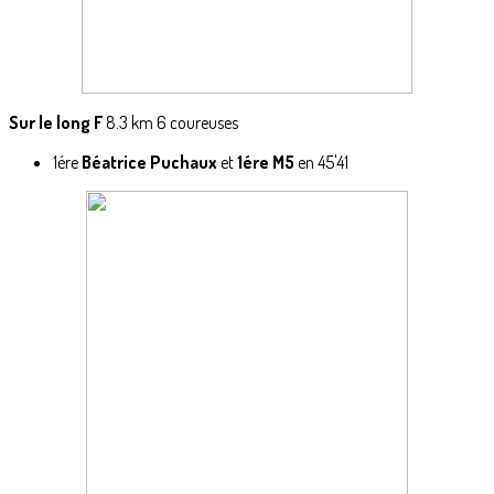
Sur le long F
8.3 km 6 coureuses
1ére
Béatrice Puchaux
et
1ére M5
en 45'41