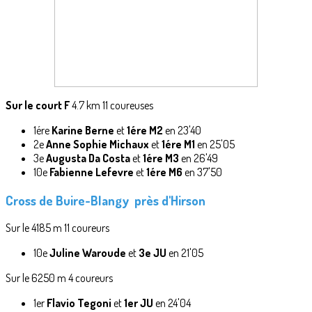
Sur le court F
4.7 km 11 coureuses
1ére
Karine Berne
et
1ére M2
en 23'40
2e
Anne Sophie Michaux
et
1ére M1
en 25'05
3e
Augusta Da Costa
et
1ére M3
en 26'49
10e
Fabienne Lefevre
et
1ére M6
en 37'50
Cross de Buire-Blangy
près d'Hirson
Sur le 4185 m 11 coureurs
10e
Juline Waroude
et
3e JU
en 21'05
Sur le 6250 m 4 coureurs
1er
Flavio Tegoni
et
1er JU
en 24'04