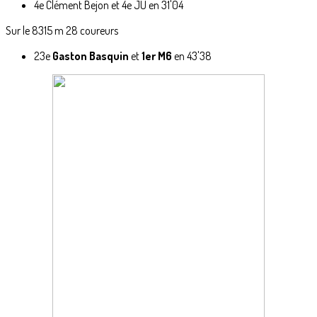
4e Clément Bejon et 4e JU en 31'04
Sur le 8315 m 28 coureurs
23e
Gaston Basquin
et
1er M6
en 43'38