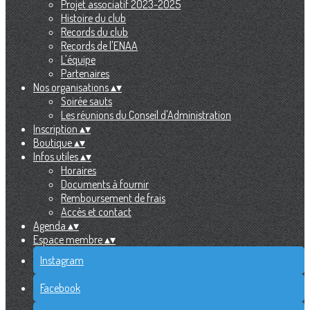
Projet associatif 2023-2025
Histoire du club
Records du club
Records de l'ENAA
L'équipe
Partenaires
Nos organisations
▴
▾
Soirée sauts
Les réunions du Conseil d'Administration
Inscription
▴
▾
Boutique
▴
▾
Infos utiles
▴
▾
Horaires
Documents à fournir
Remboursement de frais
Accès et contact
Agenda
▴
▾
Espace membre
▴
▾
Instagram
Facebook