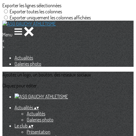
Exporter les lignes sélectionnées
Exporter toutes les colonnes
Exporter uniquement les colonnes affichées
Menu
<
>
Actualités
Galeries photo
Ajoutez un logo, un bouton, des réseaux sociaux
Cliquez pour éditer
Actualités
▴
▾
Actualités
Galeries photo
Le club
▴
▾
Présentation