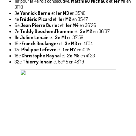
1er pour la 4e fois consécutive,
Matthieu Michaux
et
1er M1
en
31'10
3e
Yannick Berne
et
1er M3
en 35'46
4e
Frédéric Picard
et
1er M2
en 35'47
6e
Jean Pierre Burlet
et
1er M4
en 36'26
7e
Teddy Bouchend'homme
et
3e M2
en 36'37
11e
Julien Lenain
et
3e M1
en 37'59
16e
Franck Boulanger
et
3e M3
en 41'04
17e
Philippe Lefevre
et
1er M7
en 41'15
18e
Christophe Raynal
et
2e M5
en 41'23
32e
Thierry lenain
et 5eM5 en 48'19