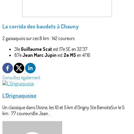
La corrida des baudets à Chauny
2 gasiaquois sur ces 8 km : 142 coureurs
31e
Guillaume Scat
est 17e SE en 32'37
87e
Jean Marc Jupin
est
2e M5
en 41'16
Consultez également
L'Orignaquoise
Un classique dans l'Aisne, les 10 et 5 km d'Origny Ste BenoiteSur le 5
km : 77 coureurs8e Jean...