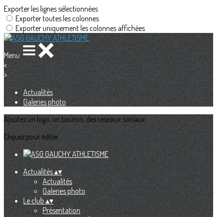
Exporter les lignes sélectionnées
Exporter toutes les colonnes
Exporter uniquement les colonnes affichées
Menu
<
>
Actualités
Galeries photo
Ajoutez un logo, un bouton, des réseaux sociaux
Cliquez pour éditer
Actualités
▴
▾
Actualités
Galeries photo
Le club
▴
▾
Présentation