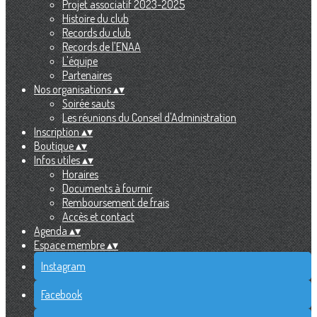
Projet associatif 2023-2025
Histoire du club
Records du club
Records de l'ENAA
L'équipe
Partenaires
Nos organisations
▴
▾
Soirée sauts
Les réunions du Conseil d'Administration
Inscription
▴
▾
Boutique
▴
▾
Infos utiles
▴
▾
Horaires
Documents à fournir
Remboursement de frais
Accès et contact
Agenda
▴
▾
Espace membre
▴
▾
Instagram
Facebook