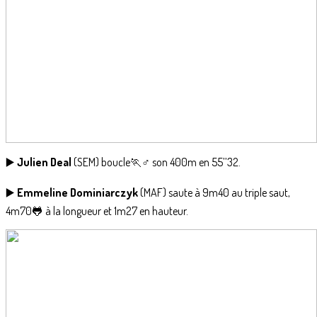
▶️
Julien Deal
(SEM) boucle🏃♂️ son 400m en 55’’32.
▶️
Emmeline Dominiarczyk
(MAF) saute à 9m40 au triple saut,
4m70🐸 à la longueur et 1m27 en hauteur.