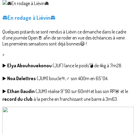
🚘En rodage à Liévin🚘
Quelques pistards se sont rendus à Liévin ce dimanche dans le cadre
d’une journée Open🚪 afin de se roder en vue des échéances à venir.
Les premières sensations sont déjà bonnes😃 !
>
▶️
Elya Abouhouekonou
(JUF) lance le poids💣 de 4kg à 7m28.
▶️
Noa Delettres
(JUM) boucle🏃♂️ son 400m en 65’’04.
▶️
Ethan Gaudin
(JUM) réalise 9’’90 sur 60mH et bas son RP🚨 et le
record du club
à la perche en franchissant une barre à 3m63.