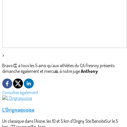
>
Bravo👏 à tous les 5 ainsi qu’aux athlètes du CA Fresnoy présents
dimanche également et merci🙏 à notre juge
Anthony
.
Consultez également
L'Orignaquoise
Un classique dans l'Aisne, les 10 et 5 km d'Origny Ste BenoiteSur le 5
km : 77 coureurs8e Jean...