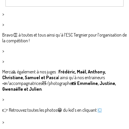
>
>
Bravo👏 à toutes et tous ainsi qu’à l’ESC Tergnier pour l’organisation de
la compétition !
>
>
Merci🙏 également à nos juges :
Frédéric, Maël, Anthony,
Christiane, Samuel et Pasca
l ainsi qu’à nos entraineurs
📣/accompagnatrices🧸/photographe📸
Emmeline, Justine,
Gwenaëlle et Julien
.
>
👉 Retrouvez toutes les photos😁 du kid’s en cliquant
ICI
>