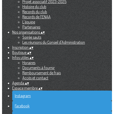
Projet associatif 2023-2025
Histoire du club
Records du club
Records de l'ENAA
L'équipe
Partenaires
Nos organisations
▴
▾
Soirée sauts
Les réunions du Conseil d'Administration
Inscription
▴
▾
Boutique
▴
▾
Infos utiles
▴
▾
Horaires
Documents à fournir
Remboursement de frais
Accès et contact
Agenda
▴
▾
Espace membre
▴
▾
Instagram
Facebook