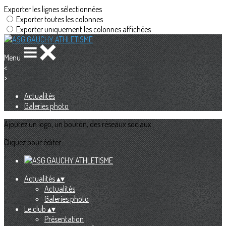
Exporter les lignes sélectionnées
Exporter toutes les colonnes
Exporter uniquement les colonnes affichées
Menu
<
>
Actualités
Galeries photo
Ajoutez un logo, un bouton, des réseaux sociaux
Cliquez pour éditer
Actualités
▴
▾
Actualités
Galeries photo
Le club
▴
▾
Présentation