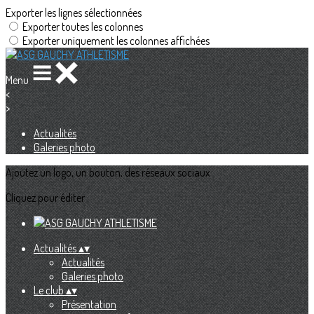
Exporter les lignes sélectionnées
Exporter toutes les colonnes
Exporter uniquement les colonnes affichées
Menu
<
>
Actualités
Galeries photo
Ajoutez un logo, un bouton, des réseaux sociaux
Cliquez pour éditer
Actualités
▴
▾
Actualités
Galeries photo
Le club
▴
▾
Présentation