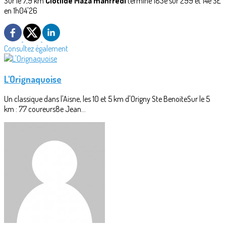
Sur le 7,9 km
Clotilde Maza manfredi
termine 183e sur 299 et 14e SE
en 1h04'26
Consultez également
L'Orignaquoise
Un classique dans l'Aisne, les 10 et 5 km d'Origny Ste BenoiteSur le 5
km : 77 coureurs8e Jean...