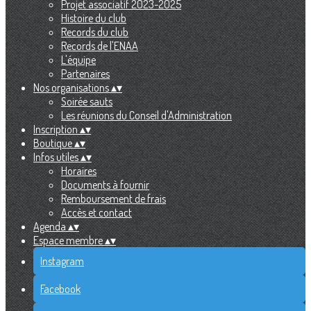
Projet associatif 2023-2025
Histoire du club
Records du club
Records de l'ENAA
L'équipe
Partenaires
Nos organisations
▴
▾
Soirée sauts
Les réunions du Conseil d'Administration
Inscription
▴
▾
Boutique
▴
▾
Infos utiles
▴
▾
Horaires
Documents à fournir
Remboursement de frais
Accès et contact
Agenda
▴
▾
Espace membre
▴
▾
Instagram
Facebook