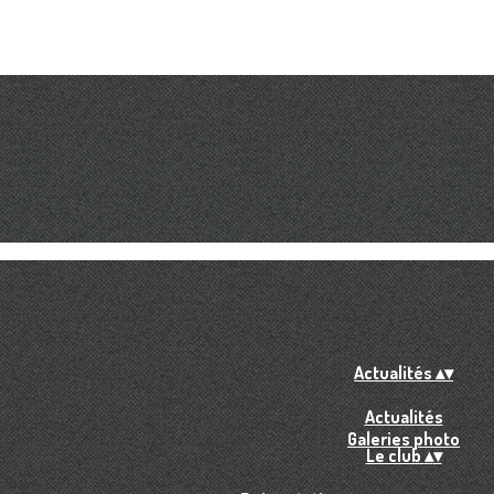
Actualités
▴
▾
Actualités
Galeries photo
Le club
▴
▾