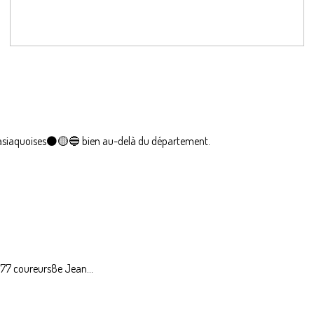
s gasiaquoises⚫🟡🔵 bien au-delà du département.
: 77 coureurs8e Jean...