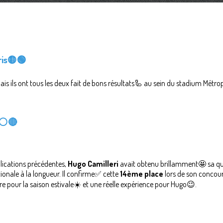
ris🟡🟢
s ils ont tous les deux fait de bons résultats🦾 au sein du stadium Métrop
⚪🔴
lications précédentes,
Hugo Camilleri
avait obtenu brillamment🤩 sa qu
onale à la longueur. Il confirme✅ cette
14ème place
lors de son concours
 pour la saison estivale☀️ et une réelle expérience pour Hugo😉.