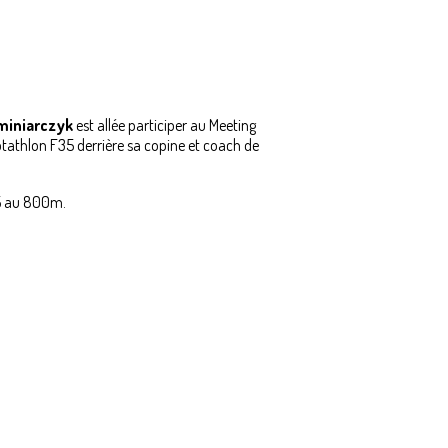
iniarczyk
est allée participer au Meeting
ptathlon F35 derrière sa copine et coach de
75 au 800m.