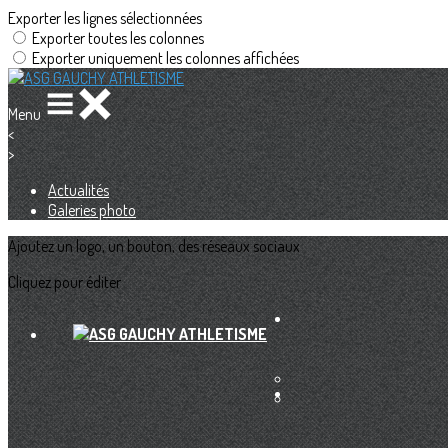
Exporter les lignes sélectionnées
Exporter toutes les colonnes
Exporter uniquement les colonnes affichées
Menu
<
>
Actualités
Galeries photo
Ajoutez un logo, un bouton, des réseaux sociaux
Cliquez pour éditer