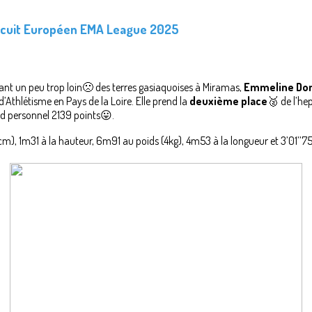
ircuit Européen EMA League 2025
nt un peu trop loin🙁 des terres gasiaquoises à Miramas,
Emmeline Dom
’Athlétisme en Pays de la Loire. Elle prend la
deuxième place
🥈 de l’he
d personnel 2139 points😛.
84cm), 1m31 à la hauteur, 6m91 au poids (4kg), 4m53 à la longueur et 3’01’’