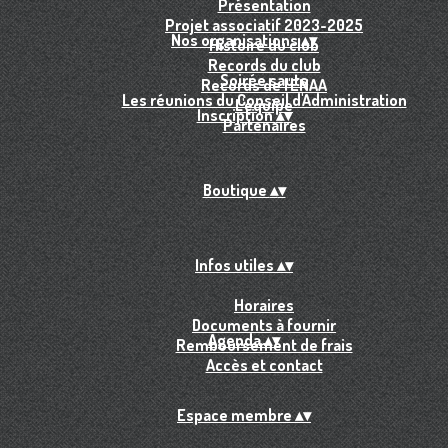
Présentation
Projet associatif 2023-2025
Nos organisations
▴
▾
Histoire du club
Records du club
Soirée sauts
Records de l'ENAA
Les réunions du Conseil d'Administration
L'équipe
Inscription
▴
▾
Partenaires
Boutique
▴
▾
Infos utiles
▴
▾
Horaires
Documents à fournir
Agenda
▴
▾
Remboursement de frais
Accès et contact
Espace membre
▴
▾