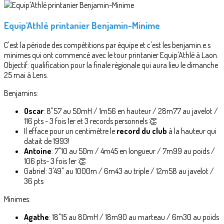
Equip'Athlé printanier Benjamin-Minime
C'est la période des compétitions par équipe et c'est les benjamin.e.s
minimes qui ont commencé avec le tour printanier Equip'Athlé à Laon.
Objectif: qualification pour la finale régionale qui aura lieu le dimanche
25 mai à Lens.
Benjamins:
Oscar
: 8"57 au 50mH / 1m56 en hauteur / 28m77 au javelot /
116 pts - 3 fois 1er et 3 records personnels 👏
Il efface pour un centimètre le
record du club
à la hauteur qui
datait de 1993!
Antoine
: 7"10 au 50m / 4m45 en longueur / 7m99 au poids /
106 pts- 3 fois 1er 👏
Gabriel: 3'49" au 1000m / 6m43 au triple / 12m58 au javelot /
36 pts
Minimes:
Agathe
: 18"15 au 80mH / 18m90 au marteau / 6m30 au poids