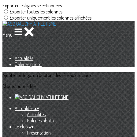
Exporter les lignes sélectionnées
Exporter toutes les colonnes
Exporter uniquement les colonnes affichées
Menu
<
>
Actualités
Galeries photo
Ajoutez un logo, un bouton, des réseaux sociaux
Cliquez pour éditer
Actualités
▴
▾
Actualités
Galeries photo
Le club
▴
▾
Présentation