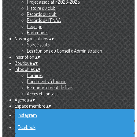
Projet associatif 2023-2025
Histoire du club
Records du club
Records de l'ENAA
L'équipe
Partenaires
Nos organisations
▴
▾
Soirée sauts
Les réunions du Conseil d'Administration
Inscription
▴
▾
Boutique
▴
▾
Infos utiles
▴
▾
Horaires
Documents à fournir
Remboursement de frais
Accès et contact
Agenda
▴
▾
Espace membre
▴
▾
Instagram
Facebook