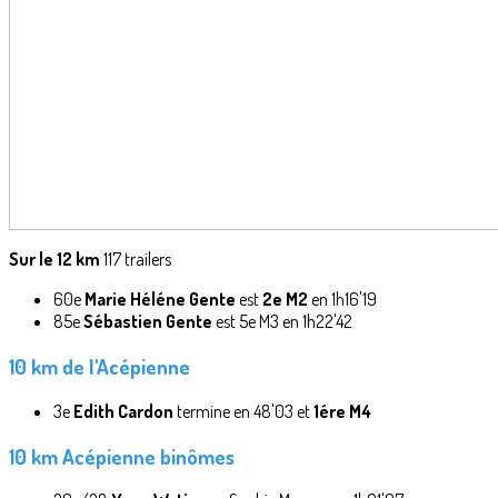
Sur le 12 km
117 trailers
60e
Marie Héléne Gente
est
2e M2
en 1h16'19
85e
Sébastien Gente
est 5e M3 en 1h22'42
10 km de l'Acépienne
3e
Edith Cardon
termine en 48'03 et
1ére M4
10 km Acépienne binômes