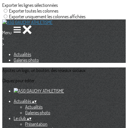
Exporter les lignes sélectionnées
Exporter toutes les colonnes
Exporter uniquement les colonnes affichées
Menu
<
>
Actualités
Galeries photo
Ajoutez un logo, un bouton, des réseaux sociaux
Cliquez pour éditer
Actualités
▴
▾
Actualités
Galeries photo
Le club
▴
▾
Présentation