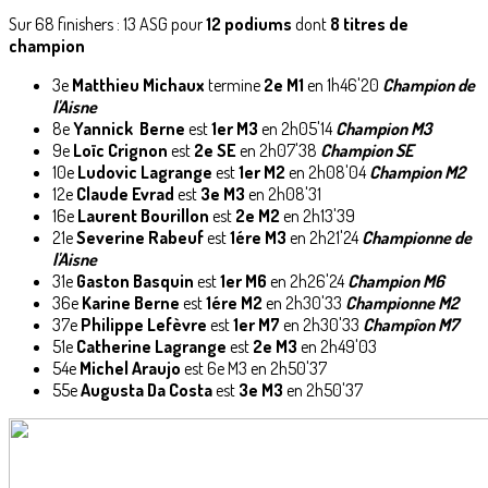
Sur 68 finishers : 13 ASG pour
12 podiums
dont
8 titres de
champion
3e
Matthieu Michaux
termine
2e M1
en 1h46'20
Champion de
l'Aisne
8e
Yannick Berne
est
1er M3
en 2h05'14
Champion M3
9e
Loïc Crignon
est
2e SE
en 2h07'38
Champion SE
10e
Ludovic Lagrange
est
1er M2
en 2h08'04
Champion M2
12e
Claude Evrad
est
3e M3
en 2h08'31
16e
Laurent Bourillon
est
2e M2
en 2h13'39
21e
Severine Rabeuf
est
1ére M3
en 2h21'24
Championne de
l'Aisne
31e
Gaston Basquin
est
1er M6
en 2h26'24
Champion M6
36e
Karine Berne
est
1ére M2
en 2h30'33
Championne M2
37e
Philippe Lefèvre
est
1er M7
en 2h30'33
Champîon M7
51e
Catherine Lagrange
est
2e M3
en 2h49'03
54e
Michel Araujo
est 6e M3 en 2h50'37
55e
Augusta Da Costa
est
3e M3
en 2h50'37