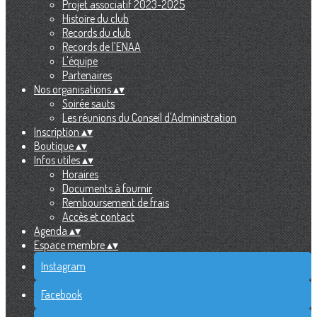
Projet associatif 2023-2025
Histoire du club
Records du club
Records de l'ENAA
L'équipe
Partenaires
Nos organisations
▴
▾
Soirée sauts
Les réunions du Conseil d'Administration
Inscription
▴
▾
Boutique
▴
▾
Infos utiles
▴
▾
Horaires
Documents à fournir
Remboursement de frais
Accès et contact
Agenda
▴
▾
Espace membre
▴
▾
Instagram
Facebook