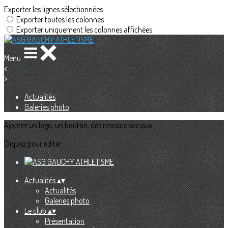
Exporter les lignes sélectionnées
Exporter toutes les colonnes
Exporter uniquement les colonnes affichées
Menu
<
>
Actualités
Galeries photo
Ajoutez un logo, un bouton, des réseaux sociaux
Cliquez pour éditer
Actualités
▴
▾
Actualités
Galeries photo
Le club
▴
▾
Présentation