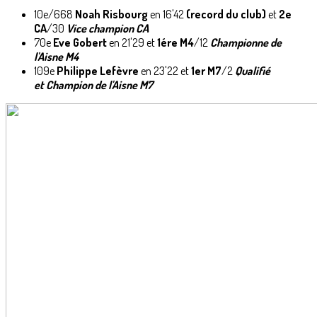
10e/668
Noah Risbourg
en 16'42
(record du club)
et
2e
CA
/30
Vice champion CA
70e
Eve Gobert
en 21'29 et
1ére M4
/12
Championne de
l'Aisne M4
109e
Philippe Lefèvre
en 23'22 et
1er M7
/2
Qualifié
et
Champion de l'Aisne M7