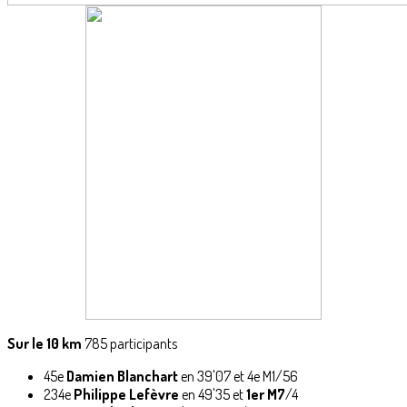
Sur le 10 km
785 participants
45e
Damien Blanchart
en 39'07 et 4e M1/56
234e
Philippe Lefèvre
en 49'35 et
1er M7
/4