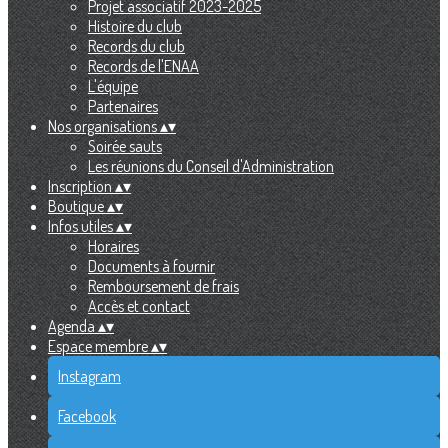
Projet associatif 2023-2025
Histoire du club
Records du club
Records de l'ENAA
L'équipe
Partenaires
Nos organisations
▴
▾
Soirée sauts
Les réunions du Conseil d'Administration
Inscription
▴
▾
Boutique
▴
▾
Infos utiles
▴
▾
Horaires
Documents à fournir
Remboursement de frais
Accès et contact
Agenda
▴
▾
Espace membre
▴
▾
Instagram
Facebook