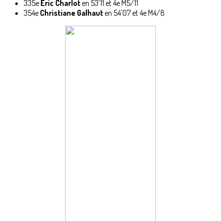
335e
Eric Charlot
en 53'11 et 4e M5/11
354e
Christiane Galhaut
en 54'07 et 4e M4/8