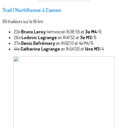
Trail l'Hortillonne
à Camon
95 traileurs sur le 18 km
23e
Bruno Leroy
termine en 1h38'55 et
3e M4
/6
26e
Ludovic Lagrange
en 1h41'52 et
3e M3
/8
37e
Denis Defrémery
en 1h50'13 et 4e M4/6
44e
Catherine Lagrange
en 1h54'00 et
1ére M3
/4