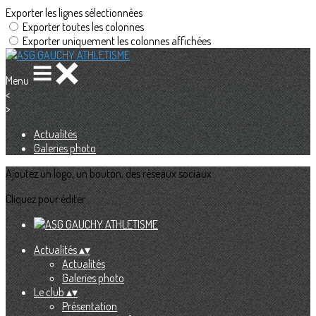
Exporter les lignes sélectionnées
Exporter toutes les colonnes
Exporter uniquement les colonnes affichées
Menu
<
>
Actualités
Galeries photo
Ajoutez un logo, un bouton, des réseaux sociaux
Cliquez pour éditer
Actualités
▴
▾
Actualités
Galeries photo
Le club
▴
▾
Présentation