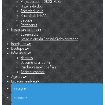
Projet associatif 2023-2025
Histoire du club
Records du club
Records de l'ENAA
L'équipe
Partenaires
Nos organisations
▴
▾
Soirée sauts
Les réunions du Conseil d'Administration
Inscription
▴
▾
Boutique
▴
▾
Infos utiles
▴
▾
Horaires
Documents à fournir
Remboursement de frais
Accès et contact
Agenda
▴
▾
Espace membre
▴
▾
Instagram
Facebook