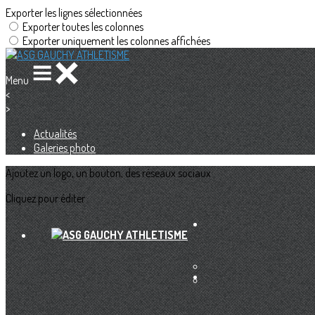
Exporter les lignes sélectionnées
Exporter toutes les colonnes
Exporter uniquement les colonnes affichées
Menu
<
>
Actualités
Galeries photo
Ajoutez un logo, un bouton, des réseaux sociaux
Cliquez pour éditer