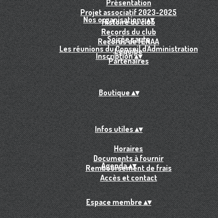
Présentation
Projet associatif 2023-2025
Nos organisations
▴
▾
Histoire du club
Records du club
Soirée sauts
Records de l'ENAA
Les réunions du Conseil d'Administration
L'équipe
Inscription
▴
▾
Partenaires
Boutique
▴
▾
Infos utiles
▴
▾
Horaires
Documents à fournir
Agenda
▴
▾
Remboursement de frais
Accès et contact
Espace membre
▴
▾