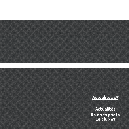
Actualités
▴
▾
Actualités
Galeries photo
Le club
▴
▾