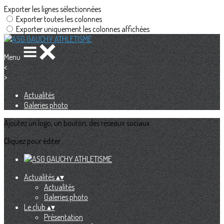
Exporter les lignes sélectionnées
Exporter toutes les colonnes
Exporter uniquement les colonnes affichées
Menu
<
>
Actualités
Galeries photo
Ajoutez un logo, un bouton, des réseaux sociaux
Cliquez pour éditer
Actualités
▴
▾
Actualités
Galeries photo
Le club
▴
▾
Présentation