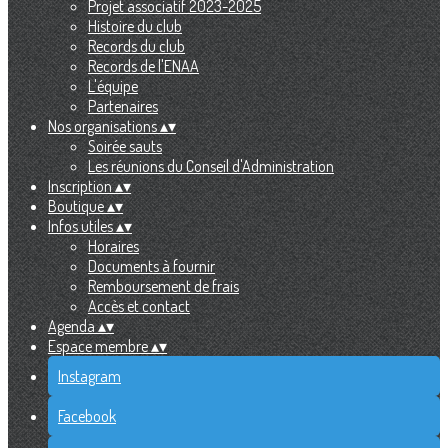
Projet associatif 2023-2025
Histoire du club
Records du club
Records de l'ENAA
L'équipe
Partenaires
Nos organisations
▴
▾
Soirée sauts
Les réunions du Conseil d'Administration
Inscription
▴
▾
Boutique
▴
▾
Infos utiles
▴
▾
Horaires
Documents à fournir
Remboursement de frais
Accès et contact
Agenda
▴
▾
Espace membre
▴
▾
Instagram
Facebook