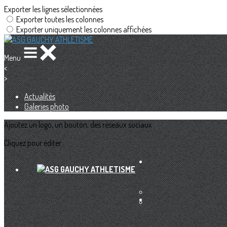
Exporter les lignes sélectionnées
Exporter toutes les colonnes
Exporter uniquement les colonnes affichées
Menu
<
>
Actualités
Galeries photo
Ajoutez un logo, un bouton, des réseaux sociaux
Cliquez pour éditer