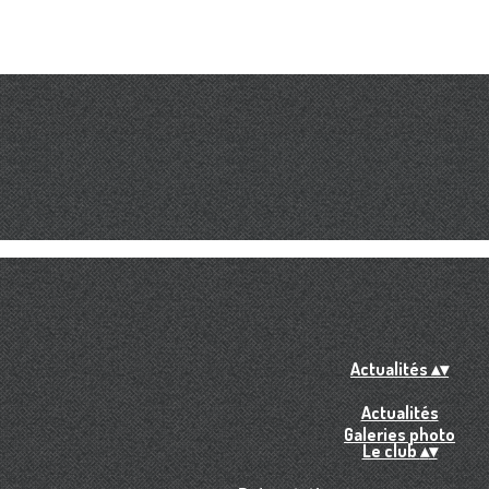
Actualités
▴
▾
Actualités
Galeries photo
Le club
▴
▾