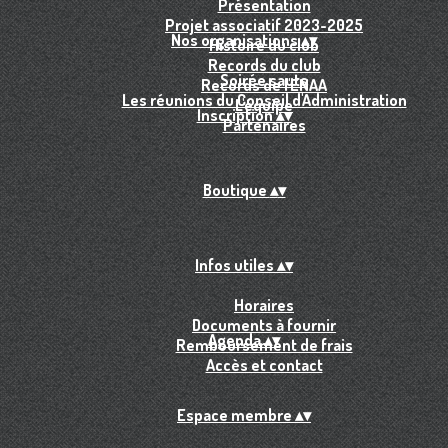
Présentation
Projet associatif 2023-2025
Nos organisations
▴
▾
Histoire du club
Records du club
Soirée sauts
Records de l'ENAA
Les réunions du Conseil d'Administration
L'équipe
Inscription
▴
▾
Partenaires
Boutique
▴
▾
Infos utiles
▴
▾
Horaires
Documents à fournir
Agenda
▴
▾
Remboursement de frais
Accès et contact
Espace membre
▴
▾