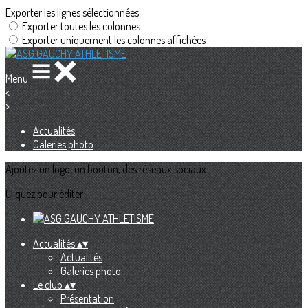
Exporter les lignes sélectionnées
Exporter toutes les colonnes
Exporter uniquement les colonnes affichées
Menu
<
>
Actualités
Galeries photo
Ajoutez un logo, un bouton, des réseaux sociaux
Cliquez pour éditer
Actualités
▴
▾
Actualités
Galeries photo
Le club
▴
▾
Présentation