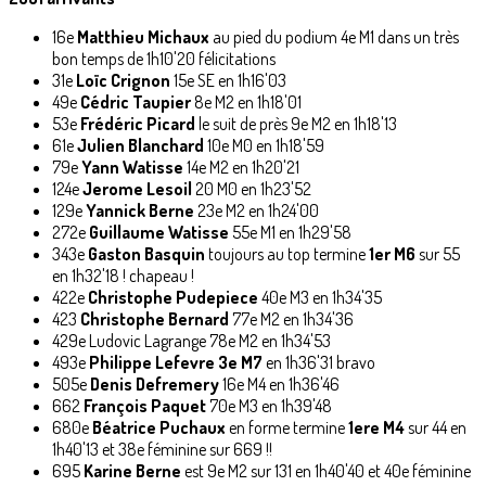
16e
Matthieu Michaux
au pied du podium 4e M1 dans un très
bon temps de 1h10'20 félicitations
31e
Loïc Crignon
15e SE en 1h16'03
49e
Cédric Taupier
8e M2 en 1h18'01
53e
Frédéric Picard
le suit de près 9e M2 en 1h18'13
61e
Julien Blanchard
10e M0 en 1h18'59
79e
Yann Watisse
14e M2 en 1h20'21
124e
Jerome Lesoil
20 M0 en 1h23'52
129e
Yannick Berne
23e M2 en 1h24'00
272e
Guillaume Watisse
55e M1 en 1h29'58
343e
Gaston Basquin
toujours au top termine
1er M6
sur 55
en 1h32'18 ! chapeau !
422e
Christophe Pudepiece
40e M3 en 1h34'35
423
Christophe Bernard
77e M2 en 1h34'36
429e Ludovic Lagrange 78e M2 en 1h34'53
493e
Philippe Lefevre 3e M7
en 1h36'31 bravo
505e
Denis Defremery
16e M4 en 1h36'46
662
François Paquet
70e M3 en 1h39'48
680e
Béatrice Puchaux
en forme termine
1ere M4
sur 44 en
1h40'13 et 38e féminine sur 669 !!
695
Karine Berne
est 9e M2 sur 131 en 1h40'40 et 40e féminine