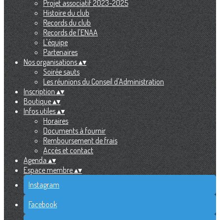
Projet associatif 2023-2025
Histoire du club
Records du club
Records de l'ENAA
L'équipe
Partenaires
Nos organisations
▴
▾
Soirée sauts
Les réunions du Conseil d'Administration
Inscription
▴
▾
Boutique
▴
▾
Infos utiles
▴
▾
Horaires
Documents à fournir
Remboursement de frais
Accès et contact
Agenda
▴
▾
Espace membre
▴
▾
Instagram
Facebook