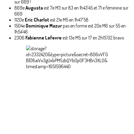
sur 669 !
869e
Augusta
est 7e M3 sur 83 en 1h43'45 et 71 e féminine sur
669
1120e
Eric Charlot
est 21e M5 en 1h47'58
1504e
Dominique Mazur
pas en forme est 20e M6 sur 55 en
1h54'46
2306
Fabienne Lefevre
est 13e M5 sur 17 en 2h15'02 bravo