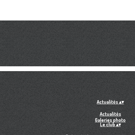
Actualités
▴
▾
Actualités
Galeries photo
Le club
▴
▾