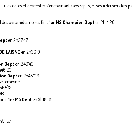
m D+ les cotes et descentes s’enchaînant sans répits, et ses 4 derniers km p
il des pyramides noires finit
1er M2 Champion Dept
en 2h14'20
9
ept
en 2h27'47
E L'AISNE
en 2h3619
on Dept
en 2'40'49
h46'20
ion Dept
en 2h48'00
4e féminine
h05'12
'36
torse
1er M5 Dept
en 3h18'01
1h51'57