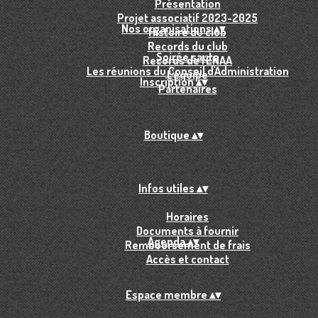
Présentation
Projet associatif 2023-2025
Nos organisations
▴
▾
Histoire du club
Records du club
Soirée sauts
Records de l'ENAA
Les réunions du Conseil d'Administration
L'équipe
Inscription
▴
▾
Partenaires
Boutique
▴
▾
Infos utiles
▴
▾
Horaires
Documents à fournir
Agenda
▴
▾
Remboursement de frais
Accès et contact
Espace membre
▴
▾