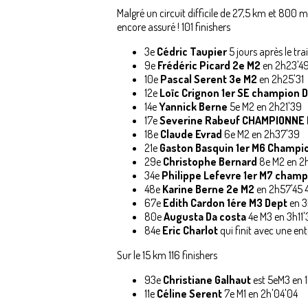
Malgré un circuit difficile de 27,5 km et 800 
encore assuré ! 101 finishers
3e
Cédric Taupier
5 jours après le tra
9e
Frédéric Picard
2e M2
en 2h23'4
10e
Pascal Serent
3e M2
en 2h25'31
12e
Loïc Crignon
1er SE
champion D
14e
Yannick Berne
5e M2 en 2h21'39
17e
Severine Rabeuf CHAMPIONNE D
18e
Claude Evrad
6e M2 en 2h37'39
21e
Gaston Basquin 1er M6 Champi
29e
Christophe Bernard
8e M2 en 2
34e
Philippe Lefevre 1er M7 champ
48e
Karine Berne 2e M2
en 2h57'45 
67e
Edith Cardon 1ére M3 Dept
en 3
80e
Augusta Da costa
4e M3 en 3h11
84e
Eric Charlot
qui finit avec une en
Sur le 15 km 116 finishers
93e
Christiane Galhaut
est 5eM3 en 
11e
Céline Serent
7e M1 en 2h'04'04