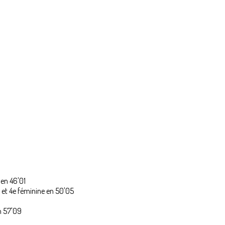
en 46'01
et 4e féminine en 50'05
n 57'09