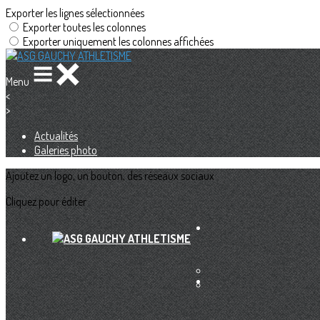
Exporter les lignes sélectionnées
Exporter toutes les colonnes
Exporter uniquement les colonnes affichées
Menu
<
>
Actualités
Galeries photo
Ajoutez un logo, un bouton, des réseaux sociaux
Cliquez pour éditer