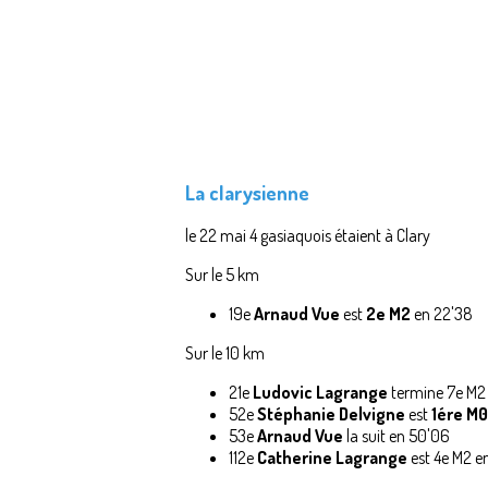
La clarysienne
le 22 mai 4 gasiaquois étaient à Clary
Sur le 5 km
19e
Arnaud Vue
est
2e M2
en 22'38
Sur le 10 km
21e
Ludovic Lagrange
termine 7e M2 
52e
Stéphanie Delvigne
est
1ére M0
53e
Arnaud Vue
la suit en 50'06
112e
Catherine Lagrange
est 4e M2 e