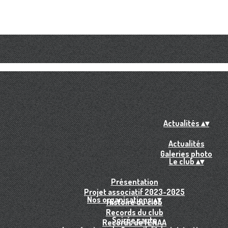
Actualités
▴
▾
Actualités
Galeries photo
Le club
▴
▾
Présentation
Projet associatif 2023-2025
Nos organisations
▴
▾
Histoire du club
Records du club
Soirée sauts
Records de l'ENAA