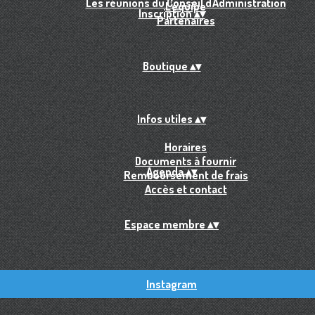
Les réunions du Conseil d'Administration
L'équipe
Inscription
▴
▾
Partenaires
Boutique
▴
▾
Infos utiles
▴
▾
Horaires
Documents à fournir
Agenda
▴
▾
Remboursement de frais
Accès et contact
Espace membre
▴
▾
Instagram