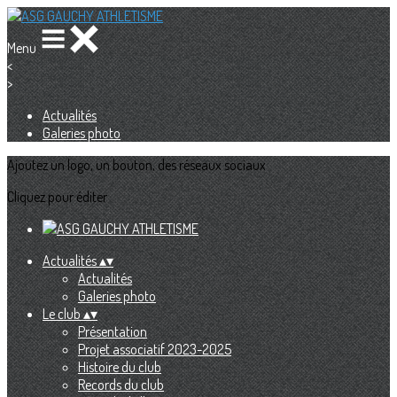
Menu
<
>
Actualités
Galeries photo
Ajoutez un logo, un bouton, des réseaux sociaux
Cliquez pour éditer
Actualités
▴
▾
Actualités
Galeries photo
Le club
▴
▾
Présentation
Projet associatif 2023-2025
Histoire du club
Records du club