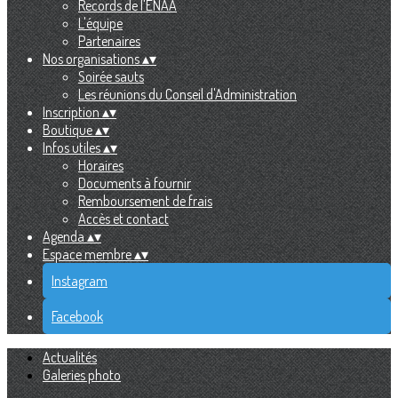
Records de l'ENAA
L'équipe
Partenaires
Nos organisations
▴
▾
Soirée sauts
Les réunions du Conseil d'Administration
Inscription
▴
▾
Boutique
▴
▾
Infos utiles
▴
▾
Horaires
Documents à fournir
Remboursement de frais
Accès et contact
Agenda
▴
▾
Espace membre
▴
▾
Instagram
Facebook
Actualités
Galeries photo